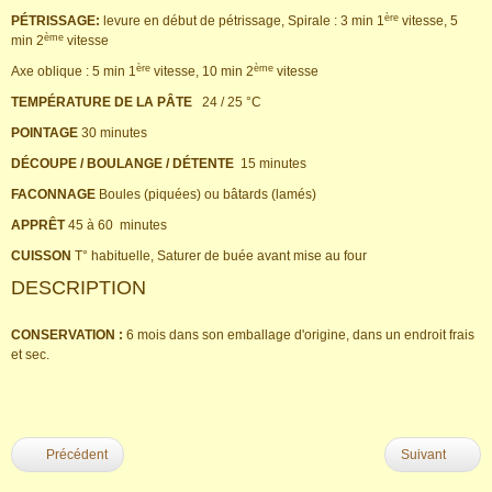
ère
PÉTRISSAGE:
levure en début de pétrissage, Spirale : 3 min 1
vitesse, 5
ème
min 2
vitesse
ère
ème
Axe oblique : 5 min 1
vitesse, 10 min 2
vitesse
TEMPÉRATURE DE LA PÂTE
24 / 25 °C
POINTAGE
30 minutes
DÉCOUPE / BOULANGE / DÉTENTE
15 minutes
FACONNAGE
Boules (piquées) ou bâtards (lamés)
APPRÊT
45 à 60 minutes
CUISSON
T° habituelle, Saturer de buée avant mise au four
DESCRIPTION
CONSERVATION :
6 mois dans son emballage d'origine, dans un endroit frais
et sec.
Précédent
Suivant