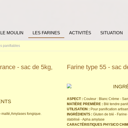
LE MOULIN
LES FARINES
ACTIVITÉS
SITUATION
s panifiables
France - sac de 5kg,
Farine type 55 - sac 
INGR
ASPECT :
Couleur : Blanc Crème - San
ENTS
MATIÈRE PREMIÈRE :
Blé tendre pani
UTILISATION :
Pour panification artisa
lé malté,Amylases fongique.
INGRÉDIENTS :
Gluten de blé - Farine 
stabilisé - Apha amylase
CARACTÉRISTIQUES PHYSICO CHIM