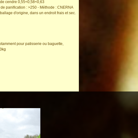
x de cendre 0,55<0,58<0,63
de panification : >250 - Méthode : CNERNA
llage d'origine, dans un endroit frais et sec.
 notamment pour patisserie ou baguette,
40kg