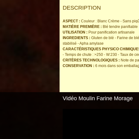
DESCRIPTION
ASPECT :
Couleur : Blanc Crème - Sans piqû
MATIÈRE PREMIÈRE :
Blé tendre panifiable
UTILISATION :
Pour panification artisanale
INGREDIENTS :
Gluten de blé - Farine de blé
stabilisé - Apha amylase
CARACTÉRISTIQUES PHYSICO CHIMIQUES
- Temps de chute : >250 - W:230 - Taux de c
CRITÈRES TECHNOLOGIQUES :
Note de pa
CONSERVATION :
6 mois dans son emballage 
Vidéo Moulin Farine Morage