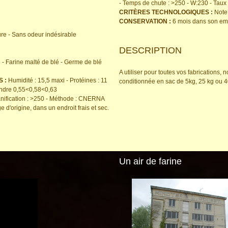
- Temps de chute : >250 - W:230 - Tau
CRITÈRES TECHNOLOGIQUES :
Note 
CONSERVATION :
6 mois dans son emba
re - Sans odeur indésirable
DESCRIPTION
 - Farine malté de blé - Germe de blé
A utiliser pour toutes vos fabrications,
 :
Humidité : 15,5 maxi - Protéines : 11
conditionnée en sac de 5kg, 25 kg ou 
endre 0,55<0,58<0,63
nification : >250 - Méthode : CNERNA
d'origine, dans un endroit frais et sec.
Un air de farine