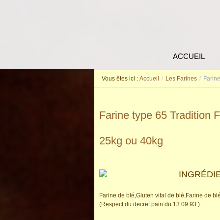
ACCUEIL
Vous êtes ici :
Accueil
/
Les Farines
/
Farine
Farine type 65 Tradition 
25kg ou 40kg
INGRÉDI
Farine de blé,Gluten vital de blé,Farine de b
(Respect du decret pain du 13.09.93 )